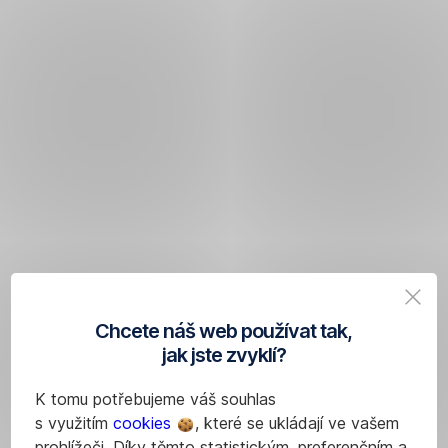
U menších
dětí
a školáků
na prvním
stupni
je
lepší
Pokud
peníze
se
dávat
zrovna
jednou
nedaří
týdně
vyčlenit
v menších
peníze
částkách.
na kapesné,
můžete
Chcete náš web používat tak,
se
U
jak jste zvyklí?
s dětmi
dětí
domluvit
na
K tomu potřebujeme váš souhlas
na jiné
druhém
s využitím
cookies
, které se ukládají ve vašem
formě
stupni
,
prohlížeči. Díky těmto statistickým, preferenčním a