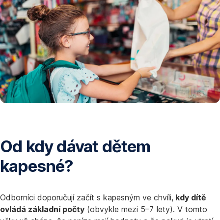
Od kdy dávat dětem
kapesné?
Odborníci doporučují začít s kapesným ve chvíli,
kdy dítě
ovládá základní počty
(obvykle mezi 5–7 lety). V tomto