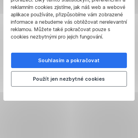
„úhrady“.
kterým
reklamním cookies zjistíme, jak náš web a webové
Menší
už
aplikace používáte, přizpůsobíme vám zobrazené
potěší
dáváte
informace a nebudeme vás obtěžovat nerelevantní
Kapesné
delší
vyšší
reklamou. Můžete také pokračovat pouze s
pohádka
částky,
není
cookies nezbytnými pro jejich fungování.
před spaním,
je
starší
dobré
za odměnu
ocení
přejít
Souhlasím a pokračovat
prodlouženou
na
měsíční
večerku.
Kapesné
interval
,
by
aby
Použít jen nezbytné cookies
mělo
se
být
naučily
stálou
pracovat
součástí
s delším
finanční
časovým
výchovy
,
obdobím.
ne
odměnou