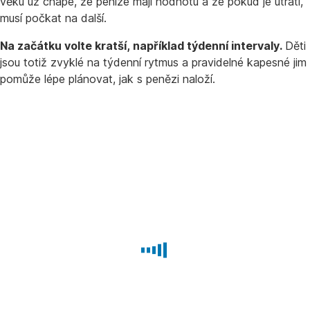
věku už chápe, že peníze mají hodnotu a že pokud je utratí,
musí počkat na další.
Na začátku volte kratší, například týdenní intervaly.
Děti
jsou totiž zvyklé na týdenní rytmus a pravidelné kapesné jim
pomůže lépe plánovat, jak s penězi naloží.
Nezapomeňte
dětem
vysvětlit
pravidlo
50/30/20
a ukázat
jim,
jak
správně
sestavit
rozpočet.