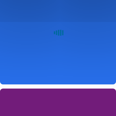
Domluvit
online
schůzku