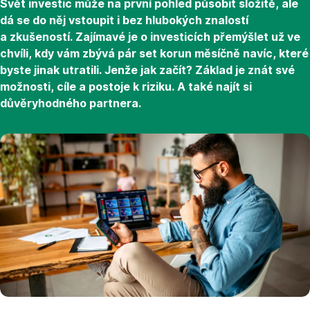
Svět investic může na první pohled působit složitě, ale
dá se do něj vstoupit i bez hlubokých znalostí
a zkušeností. Zajímavé je o investicích přemýšlet už ve
chvíli, kdy vám zbývá pár set korun měsíčně navíc, které
byste jinak utratili. Jenže jak začít? Základ je znát své
možnosti, cíle a postoje k riziku. A také najít si
důvěryhodného partnera.