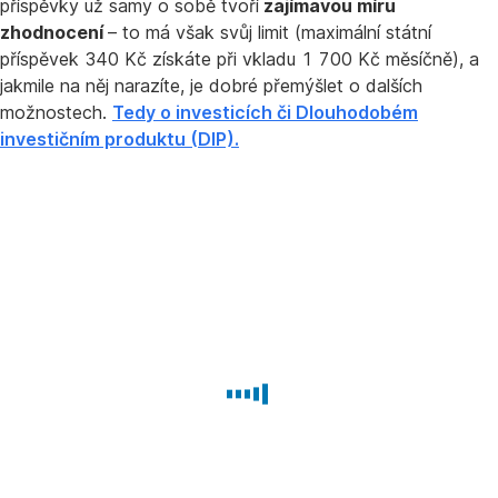
příspěvky už samy o sobě tvoří
zajímavou míru
zhodnocení
– to má však svůj limit (maximální státní
příspěvek 340 Kč získáte při vkladu 1 700 Kč měsíčně), a
jakmile na něj narazíte, je dobré přemýšlet o dalších
možnostech.
Tedy o investicích či Dlouhodobém
investičním produktu (DIP).
Investice
mohou
sloužit
i
jako
ochrana
před
inflací.
Spočítejte
si,
jaký