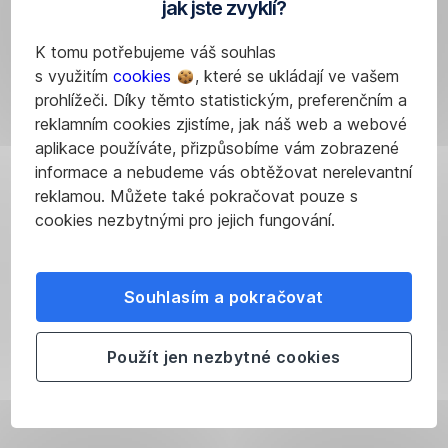
jak jste zvyklí?
vlastní
měnit
partner
pěst.
dokáže
spolu
K tomu potřebujeme váš souhlas
nastavit,
s využitím
cookies
, které se ukládají ve vašem
To
do
s vámi
prohlížeči. Díky těmto statistickým, preferenčním a
ostatně
jakých
reklamním cookies zjistíme, jak náš web a webové
platí
nástrojů
aplikace používáte, přizpůsobíme vám zobrazené
pro
Časem
byste
informace a nebudeme vás obtěžovat nerelevantní
jakoukoli
se
měli
reklamou. Můžete také pokračovat pouze s
sofistikovanou
můžou
investovat
cookies nezbytnými pro jejich fungování.
činnost,
měnit
–
která
vaše
zjednodušeně
vyžaduje
cíle
řečeno
Souhlasím a pokračovat
určitou
i potřeby
,
dle
Co
míru
typicky
nich
si
znalostí.
například
vytvoří
Použít jen nezbytné cookies
z článku
Když
po
vaše
odnést?
se
narození
investiční
vám
dítěte
portfolio.
Investování
rozbije
nebo