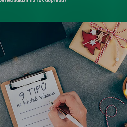
 se nezadlužit na rok dopředu?