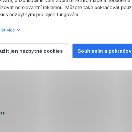
žíváte, přizpůsobíme vám zobrazené informace a nebudeme
ěžovat nerelevantní reklamou. Můžete také pokračovat pouz
ies nezbytnými pro jejich fungování.
íst více
užít jen nezbytné cookies
Souhlasím a pokračov