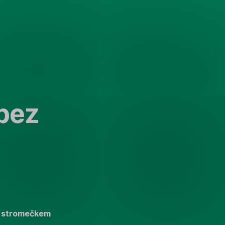
 bez
od stromečkem