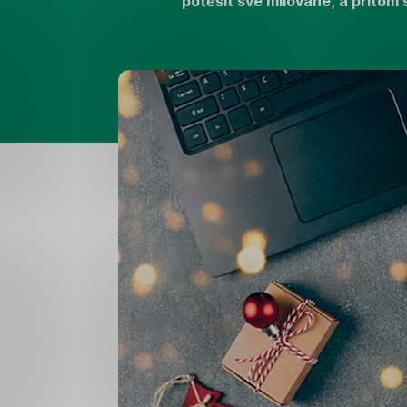
potěšit své milované, a přitom