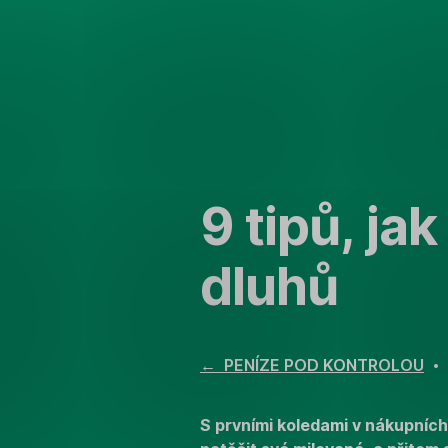
Přeskočit
navigaci
9 tipů, ja
dluhů
← PENÍZE POD KONTROLOU
• 1
S prvními koledami v nákupníc