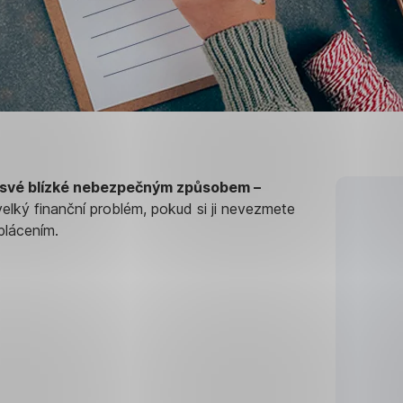
 své blízké nebezpečným způsobem –
velký finanční problém, pokud si ji nevezmete
Dopor
plácením.