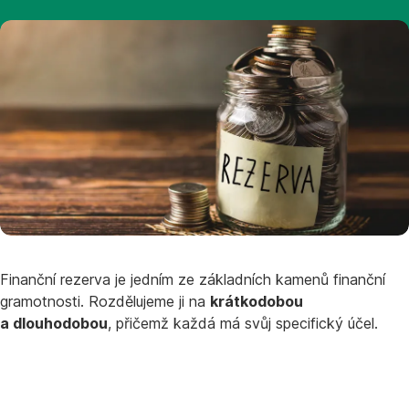
Finanční rezerva je jedním ze základních kamenů finanční
gramotnosti. Rozdělujeme ji na
krátkodobou
a dlouhodobou
, přičemž každá má svůj specifický účel.
Co