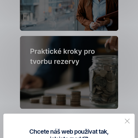
náš
Otevřít
kvíz.
v
nové
záložce
,
Otevřít
v
nové
záložce
Chcete náš web používat tak,