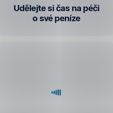
Udělejte si čas na péči
o své peníze
Co
vás
teď
nejvíc
zajímá