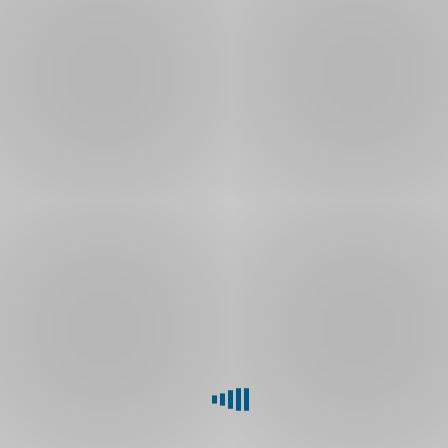
S
finančním
zdravím
vám
pomůže
aplikace