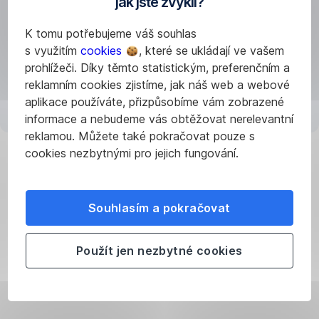
jak jste zvyklí?
K tomu potřebujeme váš souhlas
,
s využitím
cookies
, které se ukládají ve vašem
Otevřít
prohlížeči. Díky těmto statistickým, preferenčním a
v
reklamním cookies zjistíme, jak náš web a webové
nové
aplikace používáte, přizpůsobíme vám zobrazené
záložce
informace a nebudeme vás obtěžovat nerelevantní
reklamou. Můžete také pokračovat pouze s
cookies nezbytnými pro jejich fungování.
Důležité
oblasti
Souhlasím a pokračovat
finančního
zdraví
Použít jen nezbytné cookies